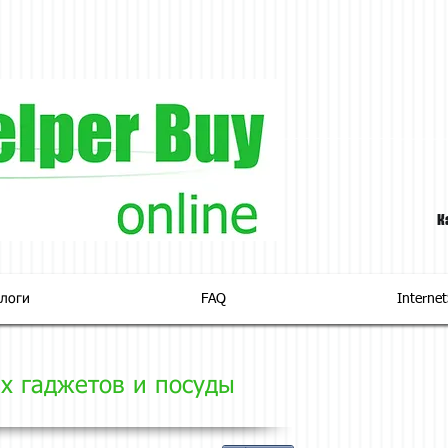
К
логи
FAQ
Interne
х гаджетов и посуды