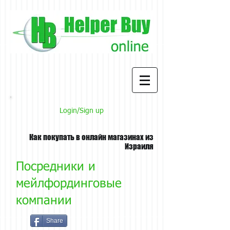
Login/Sign up
Как покупать в онлайн магазинах из
Израиля
Посредники и
мейлфординговые
компании
Share