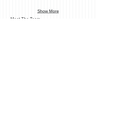
Show More
Meet The Team
FAQ
What I Offer
Contact Us
Our Clients
Visit our blog
Like us on facebook
Join our Forum
Give us your feedback