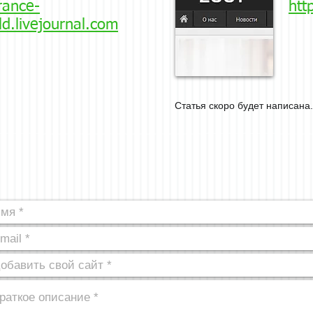
france-
htt
d.livejournal.com
Статья скоро будет написана.