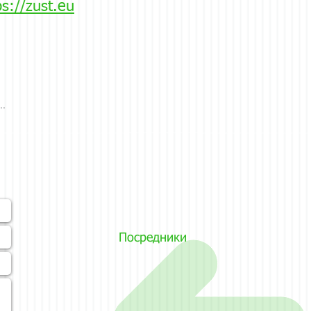
ps://zust.eu
..
Посредники