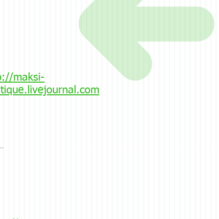
p://maksi-
tique.livejournal.com
..