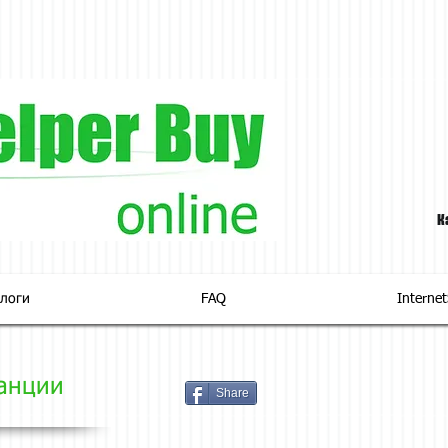
К
логи
FAQ
Interne
анции
Share