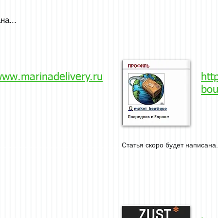
на...
www.marinadelivery.ru
htt
bou
Статья скоро будет написана.