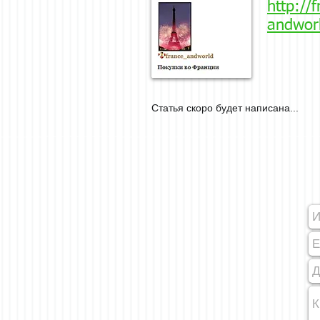
http://
andworl
Статья скоро будет написана...