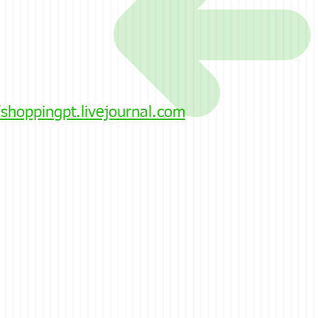
/shoppingpt.livejournal.com