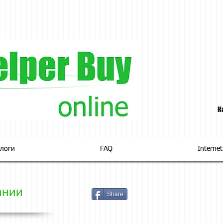
К
логи
FAQ
Interne
ании
Share