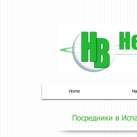
Home
На
Посредники в Исп