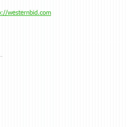
p://westernbid.com
..