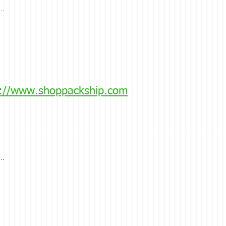
..
p://www.shoppackship.com
..