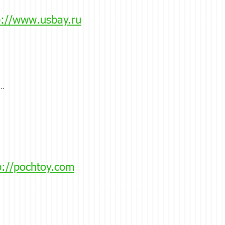
p://www.usbay.ru
..
p://pochtoy.com