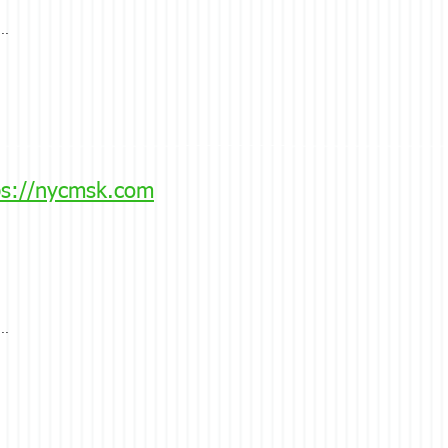
..
ps://nycmsk.com
..