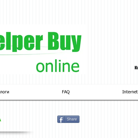
К
логи
FAQ
Interne
А
Share