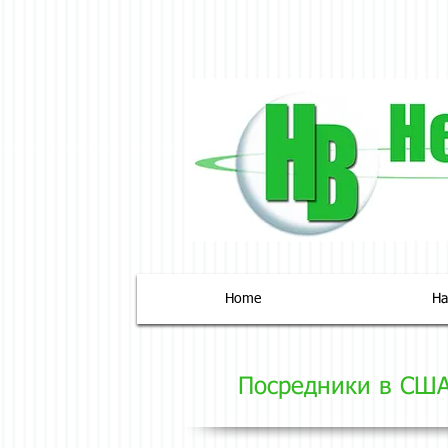
Home
На
Посредники в СШ