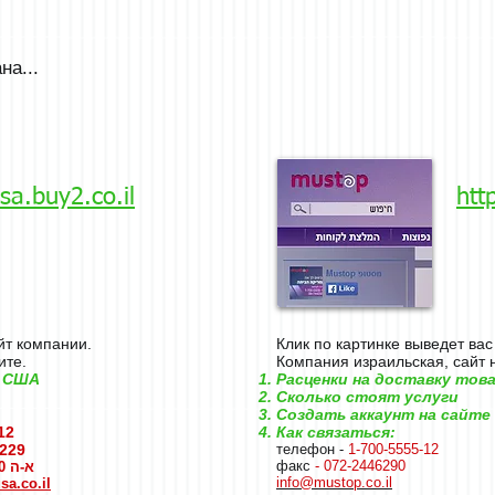
на...
usa.buy2.co.il
htt
йт компании.
Клик по картинке выведет вас
ите.
Компания израильская, сайт 
з США
Расценки на доставку тов
Сколько стоят услуги
Создать аккаунт на сайте
12
Как связаться:
9
телефон -
1-700-5555-12
факс
- 072-2446290
א-ה 9:00-18:00
info@mustop.co.il
a.co.il