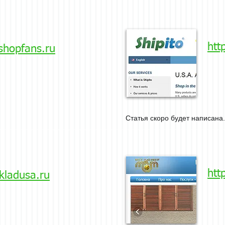
htt
/shopfans.ru
Статья скоро будет написана.
htt
skladusa.ru