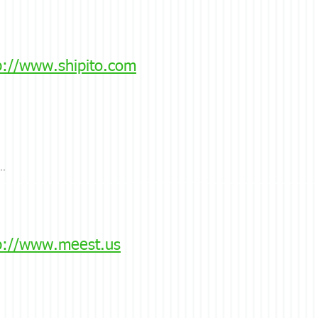
p://www.shipito.com
..
p://www.meest.us