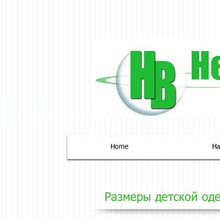
Home
На
Размеры
детской од