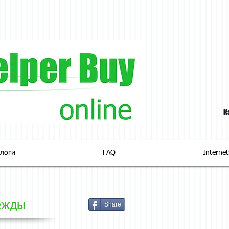
К
логи
FAQ
Interne
ежды
Share