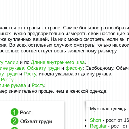
аются от страны к стране. Самое большое разнообрази
азинах нужно предварительно измерять свои настоящие р
же купленных вещей. На них можно смотреть, если вы 
на. Во всех остальных случаях смотреть только на сво
насколько соответствует вещь заявленному размеру.
ту талии
и по
Длине внутреннего шва
.
ине рукава
,
Обхвату груди
и
фасону
: Свободному, Обыч
ту груди
и
Росту
, иногда указывают длину рукава.
и
Росту
.
лине рукава
и
Росту
.
ер значительно проще, чем в женской одежде.
Мужская одежда 
Short
- рост от 1
Regular
- рост от