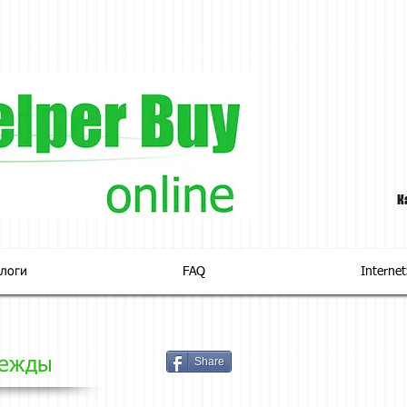
К
логи
FAQ
Interne
дежды
Share