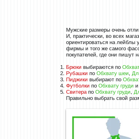
Мужские размеры очень отлич
И, практически, во всех маг
ориентироваться на лейблы у
фирмы и того же самого фасо
покупателей, где они пишут 
Брюки
выбираются по
Обхва
Рубашки
по
Обхвату шеи
,
Дл
Пиджики
выбирают по
Обхва
Футболки
по
Обхвату груди
Свитера
по
Обхвату груди
,
Д
Правильно выбрать свой разм