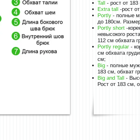
Tall
- рост от 183
Extra tall
-рост о
Portly
- полные м
до 180см. Размер
Portly short
-коре
невысокого роста
112 см обхвата г
Portly regular
- ко
см обхвата груди
см;
Big
- полные муж
183 см, обхват г
Big and Tall
- Выс
Рост от 183 см, о