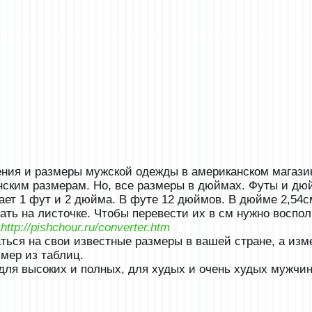
ения и размеры мужской одежды в американском магази
анским размерам. Но, все размеры в дюймах. Футы и д
ачает 1 фут и 2 дюйма. В футе 12 дюймов. В дюйме 2,54
ть на листочке. Чтобы перевести их в см нужно воспо
т
http://pishchour.ru/converter.htm
ться на свои известные размеры в вашей стране, а изме
мер из таблиц.
для высоких и полных, для худых и очень худых мужчин