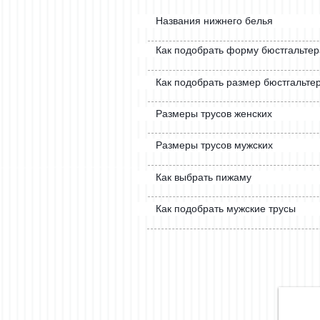
Названия нижнего белья
Как подобрать форму бюстгальтер
Как подобрать размер бюстгальте
Размеры трусов женских
Размеры трусов мужских
Как выбрать пижаму
Как подобрать мужские трусы
Hot Pants (Literally)
Your underwear just can’t beat the