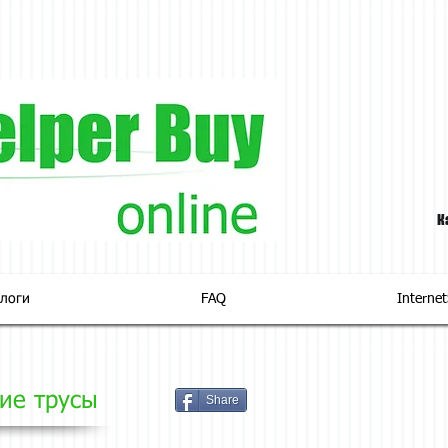
К
логи
FAQ
Interne
ие трусы
Share