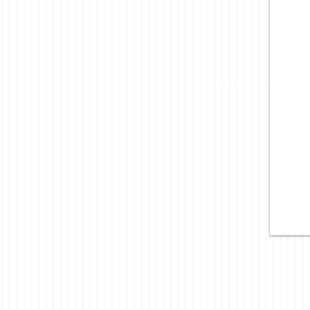
heat and traps sweat easily.
Solution
Avoid cotton underwear (which
absorbs moisture) and opt for a
breathable, stretch microfiber or a
moisture-wicking fabric for
maximum comfort. For sports and
other physical activities, always
wear breathable underwear with
compression—not only does it
help prevent groin injuries, but will
keep you from getting too sweaty.