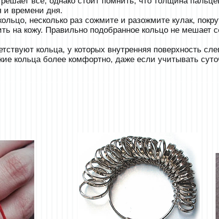
решает всё, однако стоит помнить, что толщина пальцев
я и времени дня.
ольцо, несколько раз сожмите и разожмите кулак, покру
ть на кожу. Правильно подобранное кольцо не мешает с
тствуют кольца, у которых внутренняя поверхность слег
такие кольца более комфортно, даже если учитывать сут