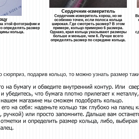
Сердечник-измеритель
Сердечник-измеритель хорош, но не
В
зцу
особенно точен, если полоса кольца
на этой фотографии и
широкая. Где смотреть размер? В этом
го определять размер
примере, кольцо примерно 6 размера.
щины кольца.
Однако, края кольца указывают размеры
с
больше и меньше, чем 6. Лучше всего
определять размер по середине кольца.
о сюрприз, подарив кольцо, то можно узнать размер та
о на бумагу и обведите внутренний контур. Или свер
 и убедитесь, что бумага плотно прилегает к металл
в нашем магазине мы сможем подобрать кольцо.
его на себя: наденьте кольцо так глубоко на палец 
р, ручкой) или просто запомните. Дальше вам остане
 отметки и определить размер кольца, либо, выбирая
алец.