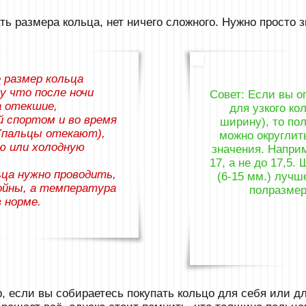
ь размера кольца, нет ничего сложного. Нужно просто з
 размер кольца
у что после ночи
Совет: Если вы о
а отекшие,
для узкого ко
й спортом и во время
ширину), то по
(пальцы отекают),
можно округлит
ю или холодную
значения. Наприм
17, а не до 17,5.
ьца нужно проводить,
(6-15 мм.) лучш
койны, а температура
полразме
 норме.
, если вы собираетесь покупать кольцо для себя или дл