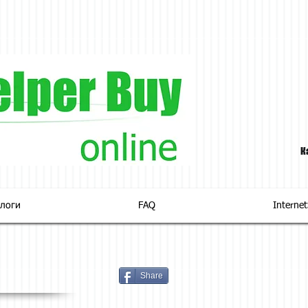
К
логи
FAQ
Interne
Share