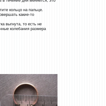
 в течение дня меняется, это
тите кольцо на пальце.
овершать какие-то
ка выгнута, то есть не
очные колебания размера