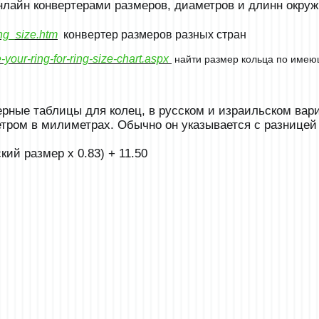
нлайн конвертерами размеров, диаметров и длинн окруж
ng_size.htm
конвертер размеров разных стран
your-ring-for-ring-size-chart.aspx
найти размер кольца по имею
ерные таблицы для колец, в русском и израильском вари
тром в милиметрах. Обычно он указывается с разницей в
ий размер x 0.83) + 11.50